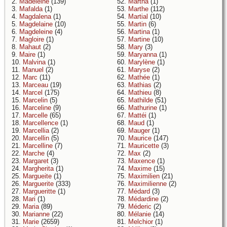
2.
Madeleine
(139)
52.
Martha
(1)
3.
Mafalda
(1)
53.
Marthe
(112)
4.
Magdalena
(1)
54.
Martial
(10)
5.
Magdelaine
(10)
55.
Martin
(6)
6.
Magdeleine
(4)
56.
Martina
(1)
7.
Magloire
(1)
57.
Martine
(10)
8.
Mahaut
(2)
58.
Mary
(3)
9.
Maire
(1)
59.
Maryanna
(1)
10.
Malvina
(1)
60.
Marylène
(1)
11.
Manuel
(2)
61.
Maryse
(2)
12.
Marc
(11)
62.
Mathée
(1)
13.
Marceau
(19)
63.
Mathias
(2)
14.
Marcel
(175)
64.
Mathieu
(8)
15.
Marcelin
(5)
65.
Mathilde
(51)
16.
Marceline
(9)
66.
Mathurine
(1)
17.
Marcelle
(65)
67.
Mattéi
(1)
18.
Marcellence
(1)
68.
Maud
(1)
19.
Marcellia
(2)
69.
Mauger
(1)
20.
Marcellin
(5)
70.
Maurice
(147)
21.
Marcelline
(7)
71.
Mauricette
(3)
22.
Marche
(4)
72.
Max
(2)
23.
Margaret
(3)
73.
Maxence
(1)
24.
Margherita
(1)
74.
Maxime
(15)
25.
Margueite
(1)
75.
Maximilien
(21)
26.
Marguerite
(333)
76.
Maximilienne
(2)
27.
Margueritte
(1)
77.
Médard
(3)
28.
Mari
(1)
78.
Médardine
(2)
29.
Maria
(89)
79.
Méderic
(2)
30.
Marianne
(22)
80.
Mélanie
(14)
31.
Marie
(2659)
81.
Melchior
(1)