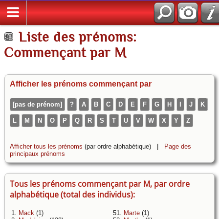
Liste des prénoms:
Commençant par M
Afficher les prénoms commençant par
[pas de prénom]
?
A
B
C
D
E
F
G
H
I
J
K
L
M
N
O
P
Q
R
S
T
U
V
W
X
Y
Z
Afficher tous les prénoms
(par ordre alphabétique) |
Page des
principaux prénoms
Tous les prénoms commençant par M, par ordre
alphabétique (total des individus):
1.
Mack
(1)
51.
Marte
(1)