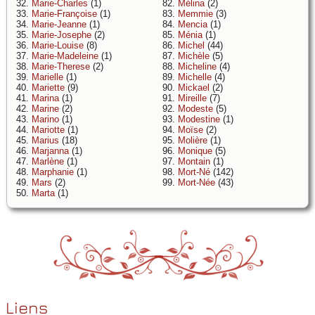
32.
Marie-Charles
(1)
82.
Mélina
(2)
33.
Marie-Françoise
(1)
83.
Memmie
(3)
34.
Marie-Jeanne
(1)
84.
Mencia
(1)
35.
Marie-Josephe
(2)
85.
Ménia
(1)
36.
Marie-Louise
(8)
86.
Michel
(44)
37.
Marie-Madeleine
(1)
87.
Michèle
(5)
38.
Marie-Therese
(2)
88.
Micheline
(4)
39.
Marielle
(1)
89.
Michelle
(4)
40.
Mariette
(9)
90.
Mickael
(2)
41.
Marina
(1)
91.
Mireille
(7)
42.
Marine
(2)
92.
Modeste
(5)
43.
Marino
(1)
93.
Modestine
(1)
44.
Mariotte
(1)
94.
Moïse
(2)
45.
Marius
(18)
95.
Molière
(1)
46.
Marjanna
(1)
96.
Monique
(5)
47.
Marlène
(1)
97.
Montain
(1)
48.
Marphanie
(1)
98.
Mort-Né
(142)
49.
Mars
(2)
99.
Mort-Née
(43)
50.
Marta
(1)
Liens