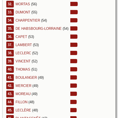
32.
MORTAS
(56)
33.
DUMONT
(55)
34.
CHARPENTIER
(54)
35.
DE HABSBOURG-LORRAINE
(54)
36.
CAPET
(53)
37.
LAMBERT
(53)
38.
LECLERC
(52)
39.
VINCENT
(52)
40.
THOMAS
(51)
41.
BOULANGER
(49)
42.
MERCIER
(49)
43.
MOREAU
(49)
44.
FILLON
(48)
45.
LECLÈRE
(48)