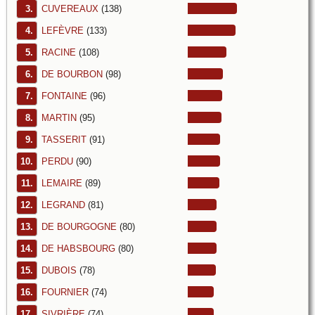
3.
CUVEREAUX
(138)
4.
LEFÈVRE
(133)
5.
RACINE
(108)
6.
DE BOURBON
(98)
7.
FONTAINE
(96)
8.
MARTIN
(95)
9.
TASSERIT
(91)
10.
PERDU
(90)
11.
LEMAIRE
(89)
12.
LEGRAND
(81)
13.
DE BOURGOGNE
(80)
14.
DE HABSBOURG
(80)
15.
DUBOIS
(78)
16.
FOURNIER
(74)
17.
SIVRIÈRE
(74)