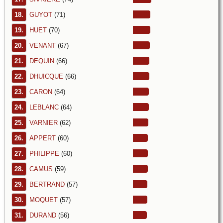
18.
GUYOT
(71)
19.
HUET
(70)
20.
VENANT
(67)
21.
DEQUIN
(66)
22.
DHUICQUE
(66)
23.
CARON
(64)
24.
LEBLANC
(64)
25.
VARNIER
(62)
26.
APPERT
(60)
27.
PHILIPPE
(60)
28.
CAMUS
(59)
29.
BERTRAND
(57)
30.
MOQUET
(57)
31.
DURAND
(56)