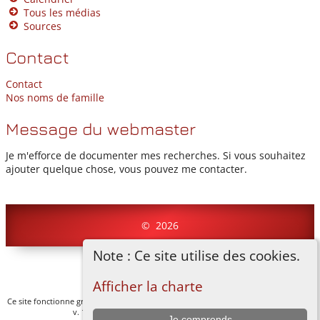
Tous les médias
Sources
Contact
Contact
Nos noms de famille
Message du webmaster
Je m'efforce de documenter mes recherches. Si vous souhaitez
ajouter quelque chose, vous pouvez me contacter.
©
2026
Note : Ce site utilise des cookies.
Basculer vers site normal
Afficher la charte
Ce site fonctionne grace au logiciel
The Next Generation of Genealogy Sitebuilding
v. 14.0.1, écrit par Darrin Lythgoe © 2001-2026.
Je comprends