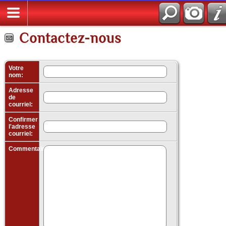
Contactez-nous
Votre
nom:
Adresse
de
courriel:
Confirmer
l'adresse
courriel:
Commentaires: