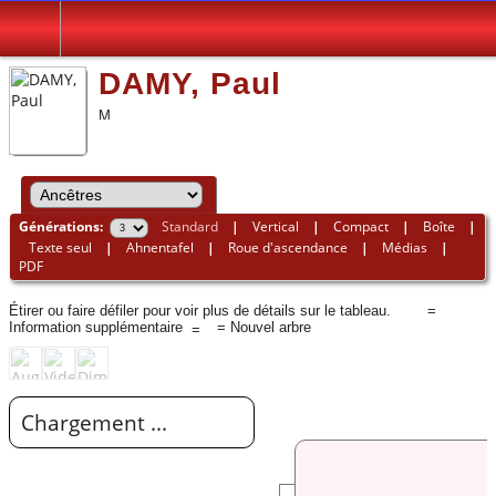
DAMY, Paul
Générations:
Standard
|
Vertical
|
Compact
|
Boîte
|
Texte seul
|
Ahnentafel
|
Roue d'ascendance
|
Médias
|
PDF
Étirer ou faire défiler pour voir plus de détails sur le tableau.
=
Information supplémentaire
= Nouvel arbre
Chargement ...