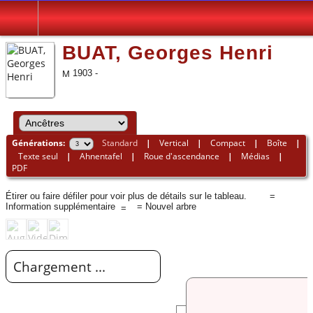
BUAT, Georges Henri
1903 -
Générations:
Standard
|
Vertical
|
Compact
|
Boîte
|
Texte seul
|
Ahnentafel
|
Roue d'ascendance
|
Médias
|
PDF
Étirer ou faire défiler pour voir plus de détails sur le tableau.
=
Information supplémentaire
= Nouvel arbre
Chargement ...