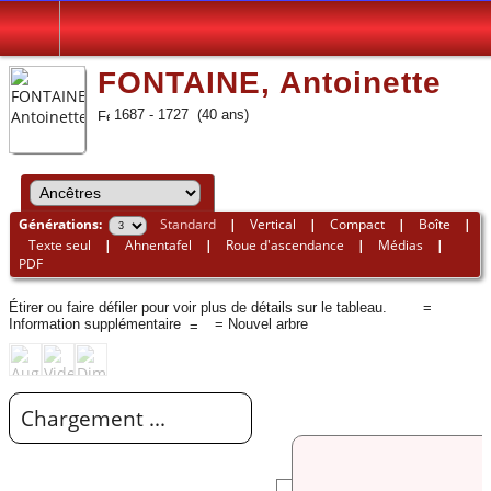
FONTAINE, Antoinette
1687 - 1727 (40 ans)
Générations:
Standard
|
Vertical
|
Compact
|
Boîte
|
Texte seul
|
Ahnentafel
|
Roue d'ascendance
|
Médias
|
PDF
Étirer ou faire défiler pour voir plus de détails sur le tableau.
=
Information supplémentaire
= Nouvel arbre
Chargement ...