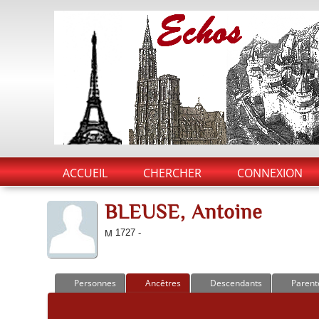
ACCUEIL
CHERCHER
CONNEXION
BLEUSE, Antoine
1727 -
Personnes
Ancêtres
Descendants
Parent