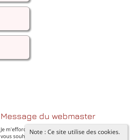
Message du webmaster
Je m'efforce de documenter mes recherches. Si
Note : Ce site utilise des cookies.
vous souhaitez ajouter quelque chose, vous