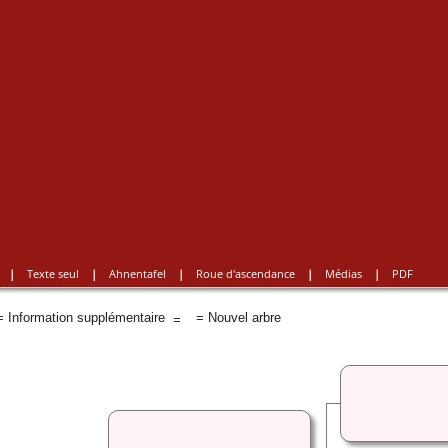
|
Texte seul
|
Ahnentafel
|
Roue d'ascendance
|
Médias
|
PDF
 Information supplémentaire
= Nouvel arbre