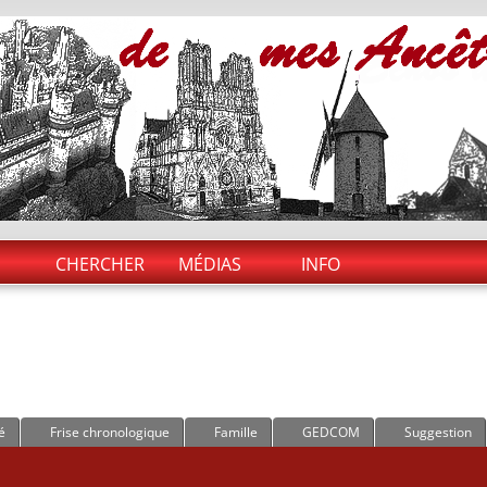
CHERCHER
MÉDIAS
INFO
é
Frise chronologique
Famille
GEDCOM
Suggestion