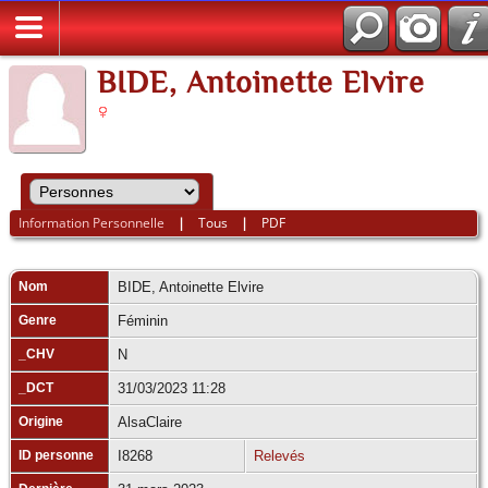
BIDE, Antoinette Elvire
Information Personnelle
|
Tous
|
PDF
Nom
BIDE
,
Antoinette Elvire
Genre
Féminin
_CHV
N
_DCT
31/03/2023 11:28
Origine
AlsaClaire
ID personne
I8268
Relevés