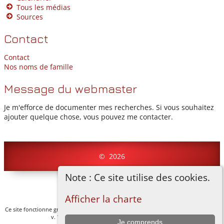
Tous les médias
Sources
Contact
Contact
Nos noms de famille
Message du webmaster
Je m'efforce de documenter mes recherches. Si vous souhaitez
ajouter quelque chose, vous pouvez me contacter.
©
2026
Note : Ce site utilise des cookies.
Basculer vers site normal
Afficher la charte
Ce site fonctionne grace au logiciel
The Next Generation of Genealogy Sitebuilding
v. 14.0.1, écrit par Darrin Lythgoe © 2001-2026.
Je comprends