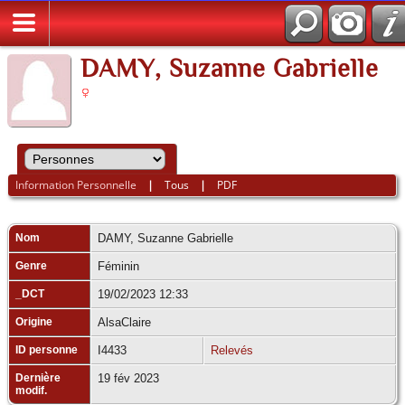
DAMY, Suzanne Gabrielle
Information Personnelle
|
Tous
|
PDF
Nom
DAMY
,
Suzanne Gabrielle
Genre
Féminin
_DCT
19/02/2023 12:33
Origine
AlsaClaire
ID personne
I4433
Relevés
Dernière
19 fév 2023
modif.