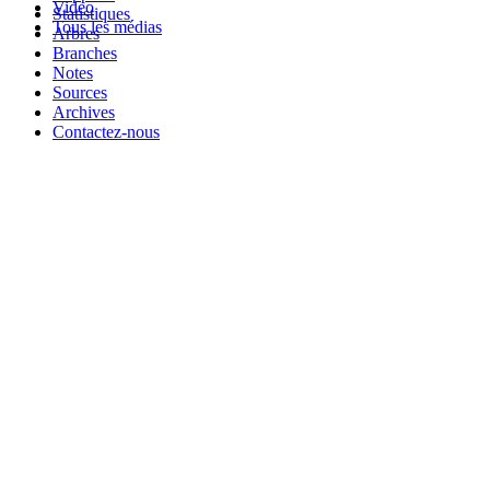
Video
Statistiques
Tous les médias
Arbres
Branches
Notes
Sources
Archives
Contactez-nous