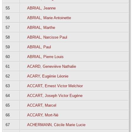
55
ABRIAL, Jeanne
56
ABRIAL, Marie Antoinette
57
ABRIAL, Marthe
58
ABRIAL, Narcisse Paul
59
ABRIAL, Paul
60
ABRIAL, Pierre Louis
61
ACARD, Geneviève Nathalie
62
ACARY, Eugénie Léonie
63
ACCART, Ernest Victor Melchior
64
ACCART, Joseph Victor Eugène
65
ACCART, Marcel
66
ACCARY, Mort-Né
67
ACHERMANN, Cécile Marie Lucie