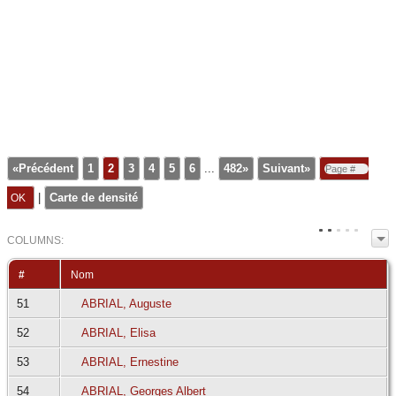
«Précédent
1
2
3
4
5
6
...
482»
Suivant»
|
Carte de densité
COL
UMN
S:
TOGGLE
#
Nom
51
ABRIAL, Auguste
52
ABRIAL, Elisa
53
ABRIAL, Ernestine
54
ABRIAL, Georges Albert