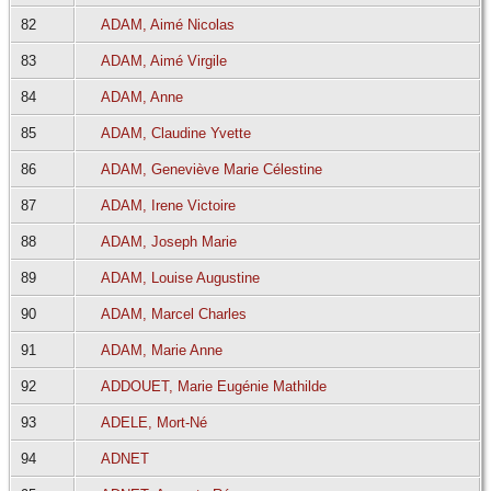
82
ADAM, Aimé Nicolas
83
ADAM, Aimé Virgile
84
ADAM, Anne
85
ADAM, Claudine Yvette
86
ADAM, Geneviève Marie Célestine
87
ADAM, Irene Victoire
88
ADAM, Joseph Marie
89
ADAM, Louise Augustine
90
ADAM, Marcel Charles
91
ADAM, Marie Anne
92
ADDOUET, Marie Eugénie Mathilde
93
ADELE, Mort-Né
94
ADNET