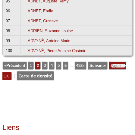
95
ADNET, Auguste Rémy
96
ADNET, Emile
97
ADNET, Gustave
98
ADRIEN, Suzanne Louise
99
ADVYNÉ, Antoine Marie
100
ADVYNÉ, Pierre Antoine Casimir
«Précédent
1
2
3
4
5
6
...
482»
Suivant»
|
Carte de densité
Liens