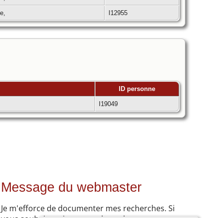
ce,
I12955
ID personne
I19049
Message du webmaster
Je m'efforce de documenter mes recherches. Si