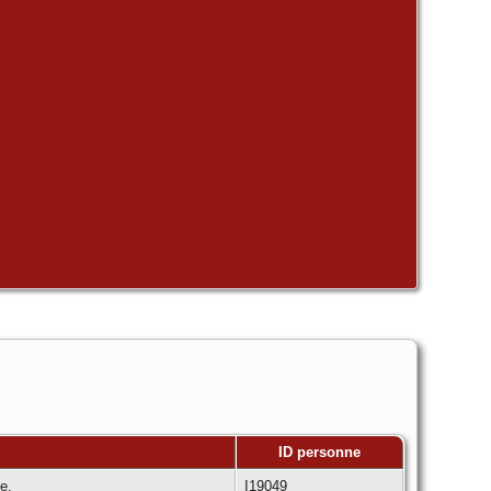
ID personne
ce,
I19049