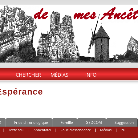
CHERCHER
MÉDIAS
INFO
Espérance
é
Frise chronologique
Famille
GEDCOM
Suggestion
|
Texte seul
|
Ahnentafel
|
Roue d'ascendance
|
Médias
|
PDF