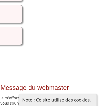
Message du webmaster
Je m'efforce de documenter mes recherches. Si
Note : Ce site utilise des cookies.
vous souhaitez ajouter quelque chose, vous