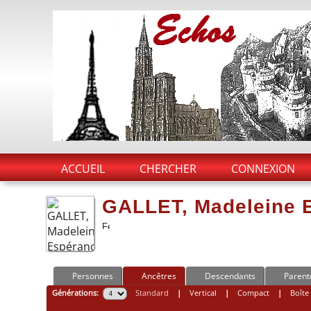
ACCUEIL
CHERCHER
CONNEXION
GALLET, Madeleine 
Personnes
Ancêtres
Descendants
Parent
Générations:
Standard
|
Vertical
|
Compact
|
Boîte